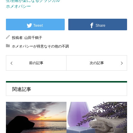
生理痛が楽になるクラシカル
ホメオパシー
Tweet
Share
投稿者:
山田千鶴子
ホメオパシーが得意なその他の不調
前の記事
次の記事
関連記事