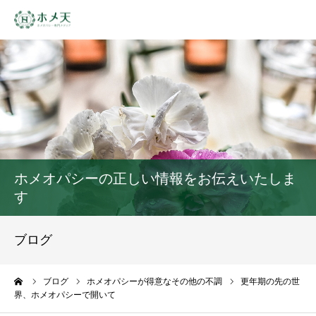
HOME
プロフィール
無料メルマガ
ホメオパシーの正しい情報をお伝えいたしま
セッション
す
お客様の声
ブログ
お問い合わせ
ーム
ブログ
ホメオパシーが得意なその他の不調
更年期の先の世
界、ホメオパシーで開いて